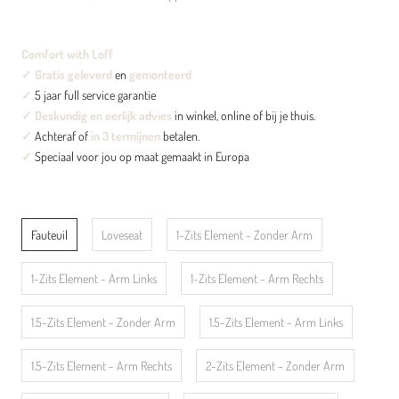
Comfort with Loff
✓
Gratis geleverd
en
gemonteerd
✓
5 jaar full service garantie
✓ Deskundig en eerlijk advies
in winkel, online of bij je thuis.
✓
Achteraf of
in 3 termijnen
betalen.
✓
Speciaal voor jou op maat gemaakt in Europa
Fauteuil
Loveseat
1-Zits Element - Zonder Arm
1-Zits Element - Arm Links
1-Zits Element - Arm Rechts
1.5-Zits Element - Zonder Arm
1.5-Zits Element - Arm Links
1.5-Zits Element - Arm Rechts
2-Zits Element - Zonder Arm